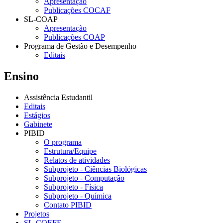
Apresentação
Publicações COCAF
SL-COAP
Apresentação
Publicações COAP
Programa de Gestão e Desempenho
Editais
Ensino
Assistência Estudantil
Editais
Estágios
Gabinete
PIBID
O programa
Estrutura/Equipe
Relatos de atividades
Subprojeto - Ciências Biológicas
Subprojeto - Computação
Subprojeto - Física
Subprojeto - Química
Contato PIBID
Projetos
SL-COEFE