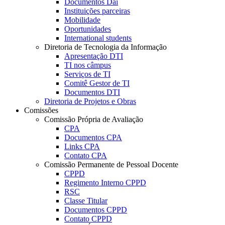
Documentos Dai
Instituições parceiras
Mobilidade
Oportunidades
International students
Diretoria de Tecnologia da Informação
Apresentação DTI
TI nos câmpus
Serviços de TI
Comitê Gestor de TI
Documentos DTI
Diretoria de Projetos e Obras
Comissões
Comissão Própria de Avaliação
CPA
Documentos CPA
Links CPA
Contato CPA
Comissão Permanente de Pessoal Docente
CPPD
Regimento Interno CPPD
RSC
Classe Titular
Documentos CPPD
Contato CPPD