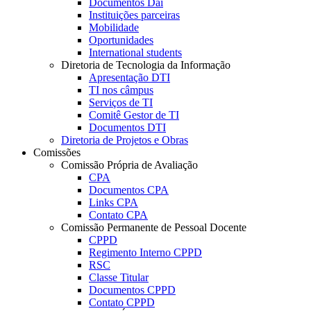
Documentos Dai
Instituições parceiras
Mobilidade
Oportunidades
International students
Diretoria de Tecnologia da Informação
Apresentação DTI
TI nos câmpus
Serviços de TI
Comitê Gestor de TI
Documentos DTI
Diretoria de Projetos e Obras
Comissões
Comissão Própria de Avaliação
CPA
Documentos CPA
Links CPA
Contato CPA
Comissão Permanente de Pessoal Docente
CPPD
Regimento Interno CPPD
RSC
Classe Titular
Documentos CPPD
Contato CPPD