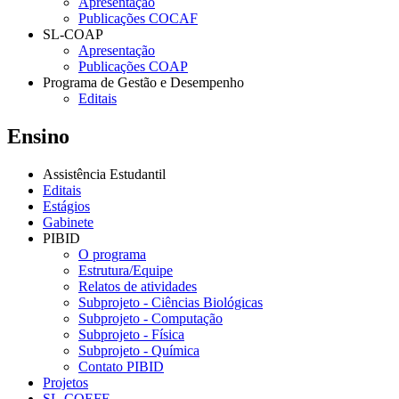
Apresentação
Publicações COCAF
SL-COAP
Apresentação
Publicações COAP
Programa de Gestão e Desempenho
Editais
Ensino
Assistência Estudantil
Editais
Estágios
Gabinete
PIBID
O programa
Estrutura/Equipe
Relatos de atividades
Subprojeto - Ciências Biológicas
Subprojeto - Computação
Subprojeto - Física
Subprojeto - Química
Contato PIBID
Projetos
SL-COEFE