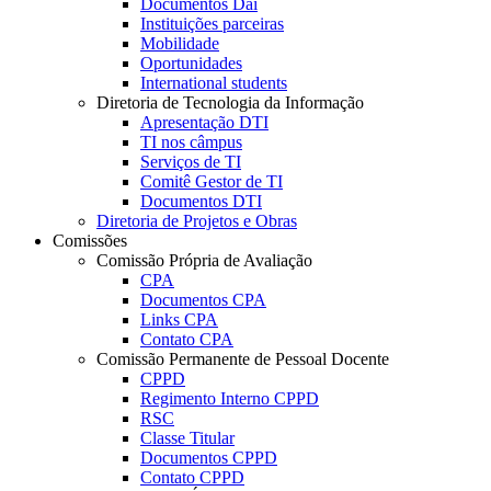
Documentos Dai
Instituições parceiras
Mobilidade
Oportunidades
International students
Diretoria de Tecnologia da Informação
Apresentação DTI
TI nos câmpus
Serviços de TI
Comitê Gestor de TI
Documentos DTI
Diretoria de Projetos e Obras
Comissões
Comissão Própria de Avaliação
CPA
Documentos CPA
Links CPA
Contato CPA
Comissão Permanente de Pessoal Docente
CPPD
Regimento Interno CPPD
RSC
Classe Titular
Documentos CPPD
Contato CPPD