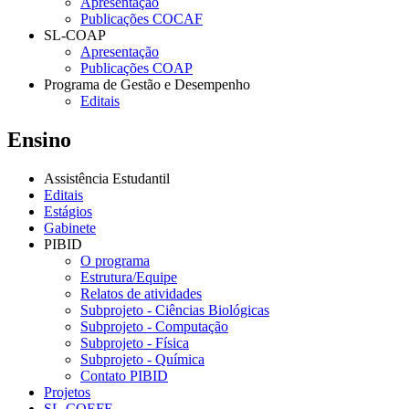
Apresentação
Publicações COCAF
SL-COAP
Apresentação
Publicações COAP
Programa de Gestão e Desempenho
Editais
Ensino
Assistência Estudantil
Editais
Estágios
Gabinete
PIBID
O programa
Estrutura/Equipe
Relatos de atividades
Subprojeto - Ciências Biológicas
Subprojeto - Computação
Subprojeto - Física
Subprojeto - Química
Contato PIBID
Projetos
SL-COEFE