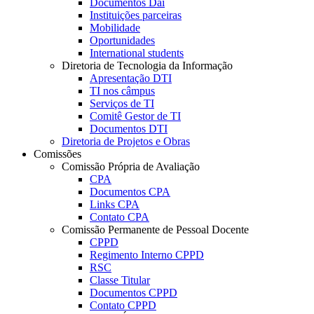
Documentos Dai
Instituições parceiras
Mobilidade
Oportunidades
International students
Diretoria de Tecnologia da Informação
Apresentação DTI
TI nos câmpus
Serviços de TI
Comitê Gestor de TI
Documentos DTI
Diretoria de Projetos e Obras
Comissões
Comissão Própria de Avaliação
CPA
Documentos CPA
Links CPA
Contato CPA
Comissão Permanente de Pessoal Docente
CPPD
Regimento Interno CPPD
RSC
Classe Titular
Documentos CPPD
Contato CPPD