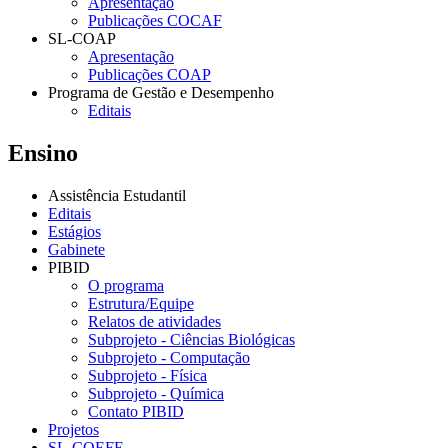
Apresentação
Publicações COCAF
SL-COAP
Apresentação
Publicações COAP
Programa de Gestão e Desempenho
Editais
Ensino
Assistência Estudantil
Editais
Estágios
Gabinete
PIBID
O programa
Estrutura/Equipe
Relatos de atividades
Subprojeto - Ciências Biológicas
Subprojeto - Computação
Subprojeto - Física
Subprojeto - Química
Contato PIBID
Projetos
SL-COEFE