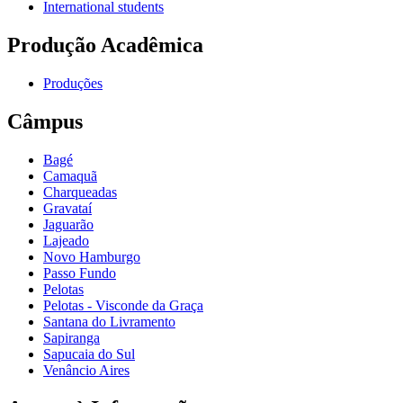
International students
Produção Acadêmica
Produções
Câmpus
Bagé
Camaquã
Charqueadas
Gravataí
Jaguarão
Lajeado
Novo Hamburgo
Passo Fundo
Pelotas
Pelotas - Visconde da Graça
Santana do Livramento
Sapiranga
Sapucaia do Sul
Venâncio Aires