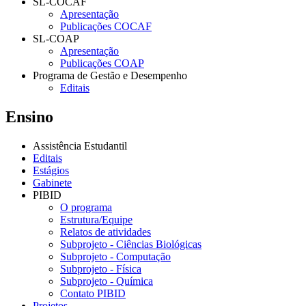
SL-COCAF
Apresentação
Publicações COCAF
SL-COAP
Apresentação
Publicações COAP
Programa de Gestão e Desempenho
Editais
Ensino
Assistência Estudantil
Editais
Estágios
Gabinete
PIBID
O programa
Estrutura/Equipe
Relatos de atividades
Subprojeto - Ciências Biológicas
Subprojeto - Computação
Subprojeto - Física
Subprojeto - Química
Contato PIBID
Projetos