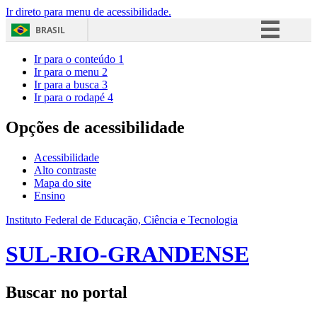
Ir direto para menu de acessibilidade.
BRASIL
Simplifique!
Ir para o conteúdo
1
Ir para o menu
2
Comunica BR
Ir para a busca
3
Ir para o rodapé
4
Participe
Acesso à informação
Opções de acessibilidade
Legislação
Acessibilidade
Canais
Alto contraste
Mapa do site
Ensino
Instituto Federal de Educação, Ciência e Tecnologia
SUL-RIO-GRANDENSE
Buscar no portal