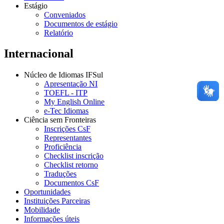
Estágio
Conveniados
Documentos de estágio
Relatório
Internacional
Núcleo de Idiomas IFSul
Apresentação NI
TOEFL - ITP
My English Online
e-Tec Idiomas
Ciência sem Fronteiras
Inscrições CsF
Representantes
Proficiência
Checklist inscrição
Checklist retorno
Traduções
Documentos CsF
Oportunidades
Instituições Parceiras
Mobilidade
Informações úteis