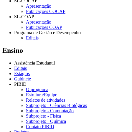
SL-COCAF
Apresentação
Publicações COCAF
SL-COAP
Apresentação
Publicações COAP
Programa de Gestão e Desempenho
Editais
Ensino
Assistência Estudantil
Editais
Estágios
Gabinete
PIBID
O programa
Estrutura/Equipe
Relatos de atividades
Subprojeto - Ciências Biológicas
Subprojeto - Computação
Subprojeto - Física
Subprojeto - Química
Contato PIBID
Projetos