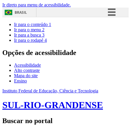
Ir direto para menu de acessibilidade.
BRASIL
Simplifique!
Ir para o conteúdo
1
Ir para o menu
2
Comunica BR
Ir para a busca
3
Ir para o rodapé
4
Participe
Acesso à informação
Opções de acessibilidade
Legislação
Acessibilidade
Canais
Alto contraste
Mapa do site
Ensino
Instituto Federal de Educação, Ciência e Tecnologia
SUL-RIO-GRANDENSE
Buscar no portal