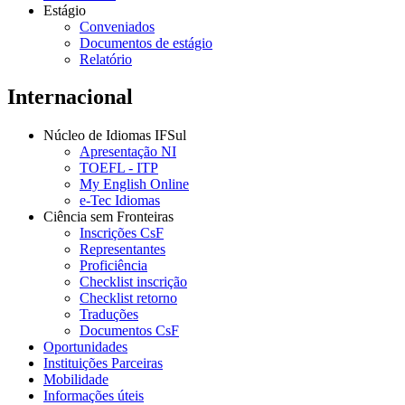
Estágio
Conveniados
Documentos de estágio
Relatório
Internacional
Núcleo de Idiomas IFSul
Apresentação NI
TOEFL - ITP
My English Online
e-Tec Idiomas
Ciência sem Fronteiras
Inscrições CsF
Representantes
Proficiência
Checklist inscrição
Checklist retorno
Traduções
Documentos CsF
Oportunidades
Instituições Parceiras
Mobilidade
Informações úteis