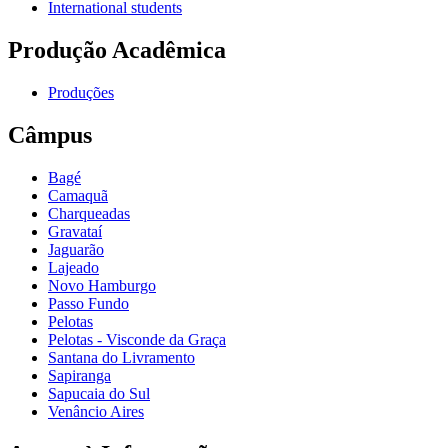
International students
Produção Acadêmica
Produções
Câmpus
Bagé
Camaquã
Charqueadas
Gravataí
Jaguarão
Lajeado
Novo Hamburgo
Passo Fundo
Pelotas
Pelotas - Visconde da Graça
Santana do Livramento
Sapiranga
Sapucaia do Sul
Venâncio Aires