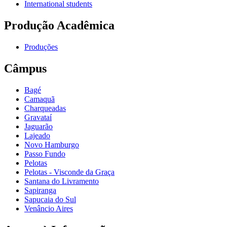
International students
Produção Acadêmica
Produções
Câmpus
Bagé
Camaquã
Charqueadas
Gravataí
Jaguarão
Lajeado
Novo Hamburgo
Passo Fundo
Pelotas
Pelotas - Visconde da Graça
Santana do Livramento
Sapiranga
Sapucaia do Sul
Venâncio Aires