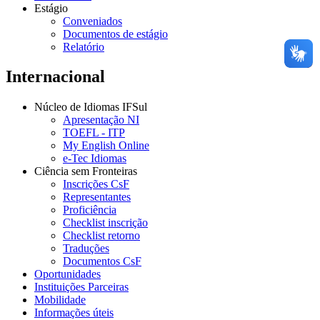
Estágio
Conveniados
Documentos de estágio
Relatório
Internacional
Núcleo de Idiomas IFSul
Apresentação NI
TOEFL - ITP
My English Online
e-Tec Idiomas
Ciência sem Fronteiras
Inscrições CsF
Representantes
Proficiência
Checklist inscrição
Checklist retorno
Traduções
Documentos CsF
Oportunidades
Instituições Parceiras
Mobilidade
Informações úteis