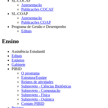
SL-COCAF
Apresentação
Publicações COCAF
SL-COAP
Apresentação
Publicações COAP
Programa de Gestão e Desempenho
Editais
Ensino
Assistência Estudantil
Editais
Estágios
Gabinete
PIBID
O programa
Estrutura/Equipe
Relatos de atividades
Subprojeto - Ciências Biológicas
Subprojeto - Computação
Subprojeto - Física
Subprojeto - Química
Contato PIBID
Projetos