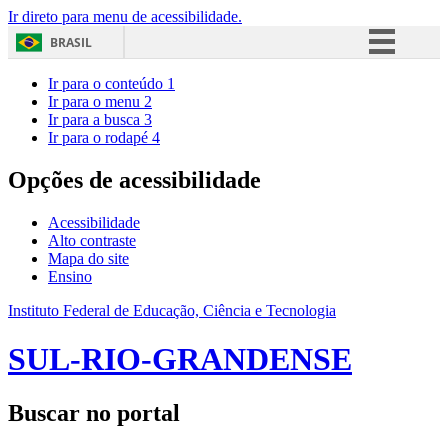
Ir direto para menu de acessibilidade.
BRASIL
Simplifique!
Ir para o conteúdo
1
Ir para o menu
2
Comunica BR
Ir para a busca
3
Ir para o rodapé
4
Participe
Acesso à informação
Opções de acessibilidade
Legislação
Acessibilidade
Canais
Alto contraste
Mapa do site
Ensino
Instituto Federal de Educação, Ciência e Tecnologia
SUL-RIO-GRANDENSE
Buscar no portal