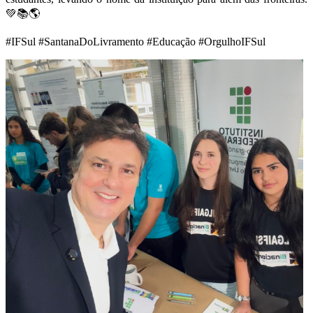
💚📚🌎
#IFSul #SantanaDoLivramento #Educação #OrgulhoIFSul