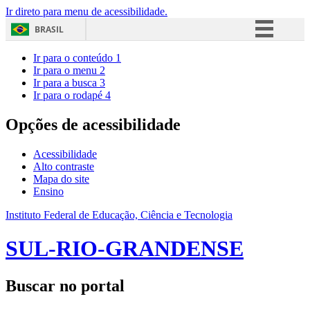
Ir direto para menu de acessibilidade.
BRASIL
Simplifique!
Ir para o conteúdo
1
Ir para o menu
2
Comunica BR
Ir para a busca
3
Ir para o rodapé
4
Participe
Acesso à informação
Opções de acessibilidade
Legislação
Acessibilidade
Canais
Alto contraste
Mapa do site
Ensino
Instituto Federal de Educação, Ciência e Tecnologia
SUL-RIO-GRANDENSE
Buscar no portal