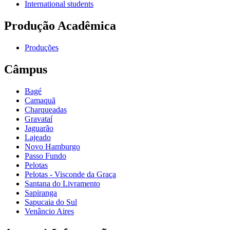
International students
Produção Acadêmica
Produções
Câmpus
Bagé
Camaquã
Charqueadas
Gravataí
Jaguarão
Lajeado
Novo Hamburgo
Passo Fundo
Pelotas
Pelotas - Visconde da Graça
Santana do Livramento
Sapiranga
Sapucaia do Sul
Venâncio Aires