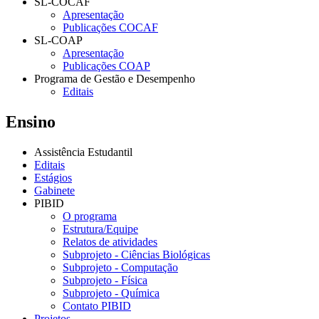
SL-COCAF
Apresentação
Publicações COCAF
SL-COAP
Apresentação
Publicações COAP
Programa de Gestão e Desempenho
Editais
Ensino
Assistência Estudantil
Editais
Estágios
Gabinete
PIBID
O programa
Estrutura/Equipe
Relatos de atividades
Subprojeto - Ciências Biológicas
Subprojeto - Computação
Subprojeto - Física
Subprojeto - Química
Contato PIBID
Projetos