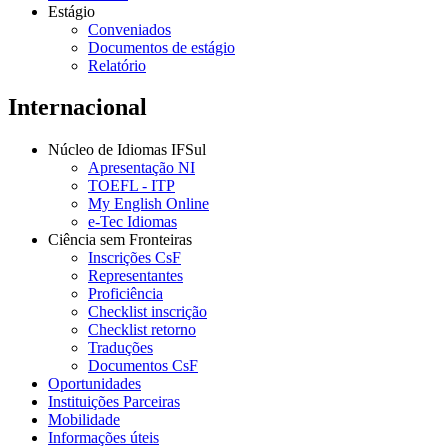
Estágio
Conveniados
Documentos de estágio
Relatório
Internacional
Núcleo de Idiomas IFSul
Apresentação NI
TOEFL - ITP
My English Online
e-Tec Idiomas
Ciência sem Fronteiras
Inscrições CsF
Representantes
Proficiência
Checklist inscrição
Checklist retorno
Traduções
Documentos CsF
Oportunidades
Instituições Parceiras
Mobilidade
Informações úteis