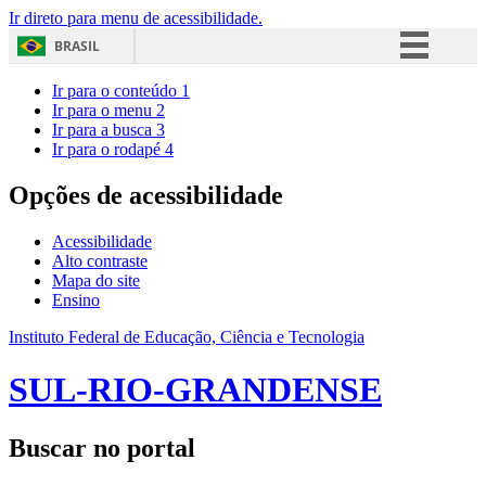
Ir direto para menu de acessibilidade.
BRASIL
Simplifique!
Ir para o conteúdo
1
Ir para o menu
2
Comunica BR
Ir para a busca
3
Ir para o rodapé
4
Participe
Acesso à informação
Opções de acessibilidade
Legislação
Acessibilidade
Canais
Alto contraste
Mapa do site
Ensino
Instituto Federal de Educação, Ciência e Tecnologia
SUL-RIO-GRANDENSE
Buscar no portal