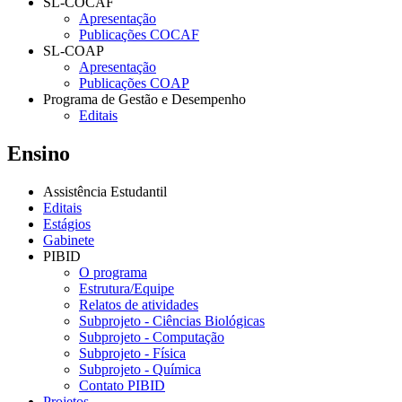
SL-COCAF
Apresentação
Publicações COCAF
SL-COAP
Apresentação
Publicações COAP
Programa de Gestão e Desempenho
Editais
Ensino
Assistência Estudantil
Editais
Estágios
Gabinete
PIBID
O programa
Estrutura/Equipe
Relatos de atividades
Subprojeto - Ciências Biológicas
Subprojeto - Computação
Subprojeto - Física
Subprojeto - Química
Contato PIBID
Projetos