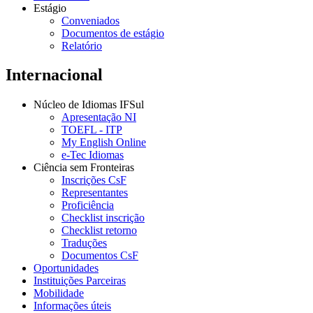
Estágio
Conveniados
Documentos de estágio
Relatório
Internacional
Núcleo de Idiomas IFSul
Apresentação NI
TOEFL - ITP
My English Online
e-Tec Idiomas
Ciência sem Fronteiras
Inscrições CsF
Representantes
Proficiência
Checklist inscrição
Checklist retorno
Traduções
Documentos CsF
Oportunidades
Instituições Parceiras
Mobilidade
Informações úteis