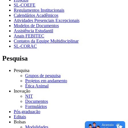
SL-COEFE
Regulamentos Institucionais
Calendários Acadêmicos
Atividades Presenciais Excepcionais
Modelos de Documentos
Assistência Estudantil
Anais FEBITEC
Contatos da Equipe Multidisciplinar
SL-CORAC
Pesquisa
Pesquisa
Grupos de pesquisa
Projetos em andamento
Ética Animal
Inovação
NIT
Documentos
Formulários
Pós-graduação
Editais
Bolsas
Modalidades