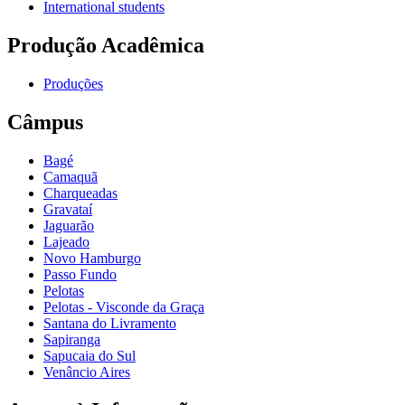
International students
Produção Acadêmica
Produções
Câmpus
Bagé
Camaquã
Charqueadas
Gravataí
Jaguarão
Lajeado
Novo Hamburgo
Passo Fundo
Pelotas
Pelotas - Visconde da Graça
Santana do Livramento
Sapiranga
Sapucaia do Sul
Venâncio Aires