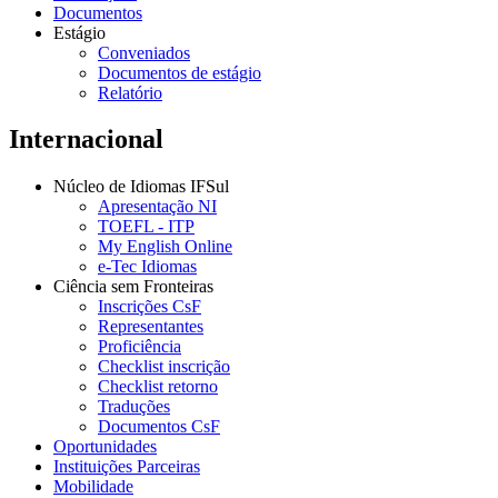
Documentos
Estágio
Conveniados
Documentos de estágio
Relatório
Internacional
Núcleo de Idiomas IFSul
Apresentação NI
TOEFL - ITP
My English Online
e-Tec Idiomas
Ciência sem Fronteiras
Inscrições CsF
Representantes
Proficiência
Checklist inscrição
Checklist retorno
Traduções
Documentos CsF
Oportunidades
Instituições Parceiras
Mobilidade