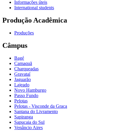
Informações úteis
International students
Produção Acadêmica
Produções
Câmpus
Bagé
Camaquã
Charqueadas
Gravataí
Jaguarão
Lajeado
Novo Hamburgo
Passo Fundo
Pelotas
Pelotas - Visconde da Graça
Santana do Livramento
Sapiranga
Sapucaia do Sul
Venâncio Aires