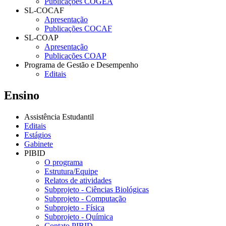
Publicações COGEA
SL-COCAF
Apresentação
Publicações COCAF
SL-COAP
Apresentação
Publicações COAP
Programa de Gestão e Desempenho
Editais
Ensino
Assistência Estudantil
Editais
Estágios
Gabinete
PIBID
O programa
Estrutura/Equipe
Relatos de atividades
Subprojeto - Ciências Biológicas
Subprojeto - Computação
Subprojeto - Física
Subprojeto - Química
Contato PIBID