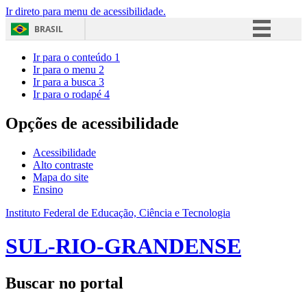
Ir direto para menu de acessibilidade.
BRASIL
Simplifique!
Ir para o conteúdo
1
Ir para o menu
2
Comunica BR
Ir para a busca
3
Ir para o rodapé
4
Participe
Acesso à informação
Opções de acessibilidade
Legislação
Acessibilidade
Canais
Alto contraste
Mapa do site
Ensino
Instituto Federal de Educação, Ciência e Tecnologia
SUL-RIO-GRANDENSE
Buscar no portal