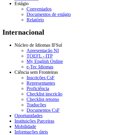
Estágio
Conveniados
Documentos de estágio
Relatório
Internacional
Núcleo de Idiomas IFSul
Apresentação NI
TOEFL - ITP
My English Online
e-Tec Idiomas
Ciência sem Fronteiras
Inscrições CsF
Representantes
Proficiência
Checklist inscrição
Checklist retorno
Traduções
Documentos CsF
Oportunidades
Instituições Parceiras
Mobilidade
Informações úteis