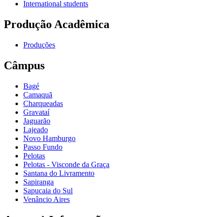
International students
Produção Acadêmica
Produções
Câmpus
Bagé
Camaquã
Charqueadas
Gravataí
Jaguarão
Lajeado
Novo Hamburgo
Passo Fundo
Pelotas
Pelotas - Visconde da Graça
Santana do Livramento
Sapiranga
Sapucaia do Sul
Venâncio Aires