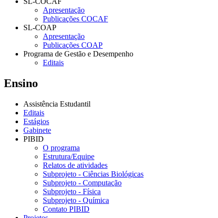
SL-COCAF
Apresentação
Publicações COCAF
SL-COAP
Apresentação
Publicações COAP
Programa de Gestão e Desempenho
Editais
Ensino
Assistência Estudantil
Editais
Estágios
Gabinete
PIBID
O programa
Estrutura/Equipe
Relatos de atividades
Subprojeto - Ciências Biológicas
Subprojeto - Computação
Subprojeto - Física
Subprojeto - Química
Contato PIBID
Projetos