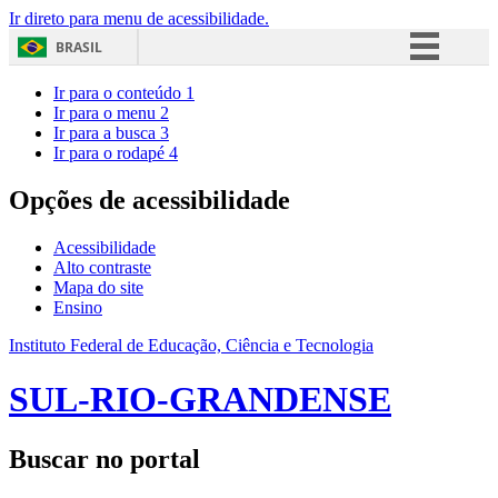
Ir direto para menu de acessibilidade.
BRASIL
Simplifique!
Ir para o conteúdo
1
Ir para o menu
2
Comunica BR
Ir para a busca
3
Ir para o rodapé
4
Participe
Acesso à informação
Opções de acessibilidade
Legislação
Acessibilidade
Canais
Alto contraste
Mapa do site
Ensino
Instituto Federal de Educação, Ciência e Tecnologia
SUL-RIO-GRANDENSE
Buscar no portal