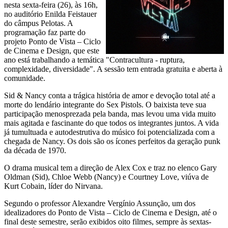
nesta sexta-feira (26), às 16h,
no auditório Enilda Feistauer
do câmpus Pelotas. A
programação faz parte do
projeto Ponto de Vista – Ciclo
de Cinema e Design, que este
ano está trabalhando a temática "Contracultura - ruptura,
complexidade, diversidade". A sessão tem entrada gratuita e aberta à
comunidade.
Sid & Nancy conta a trágica história de amor e devoção total até a
morte do lendário integrante do Sex Pistols. O baixista teve sua
participação menosprezada pela banda, mas levou uma vida muito
mais agitada e fascinante do que todos os integrantes juntos. A vida
já tumultuada e autodestrutiva do músico foi potencializada com a
chegada de Nancy. Os dois são os ícones perfeitos da geração punk
da década de 1970.
O drama musical tem a direção de Alex Cox e traz no elenco Gary
Oldman (Sid), Chloe Webb (Nancy) e Courtney Love, viúva de
Kurt Cobain, líder do Nirvana.
Segundo o professor Alexandre Vergínio Assunção, um dos
idealizadores do Ponto de Vista – Ciclo de Cinema e Design, até o
final deste semestre, serão exibidos oito filmes, sempre às sextas-