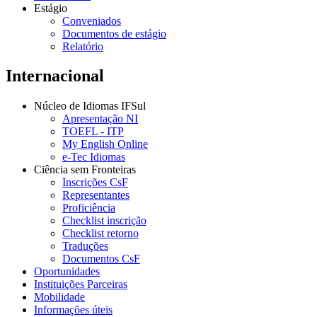
Estágio
Conveniados
Documentos de estágio
Relatório
Internacional
Núcleo de Idiomas IFSul
Apresentação NI
TOEFL - ITP
My English Online
e-Tec Idiomas
Ciência sem Fronteiras
Inscrições CsF
Representantes
Proficiência
Checklist inscrição
Checklist retorno
Traduções
Documentos CsF
Oportunidades
Instituições Parceiras
Mobilidade
Informações úteis