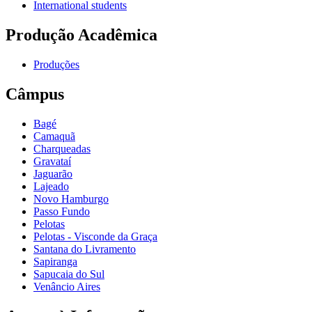
International students
Produção Acadêmica
Produções
Câmpus
Bagé
Camaquã
Charqueadas
Gravataí
Jaguarão
Lajeado
Novo Hamburgo
Passo Fundo
Pelotas
Pelotas - Visconde da Graça
Santana do Livramento
Sapiranga
Sapucaia do Sul
Venâncio Aires