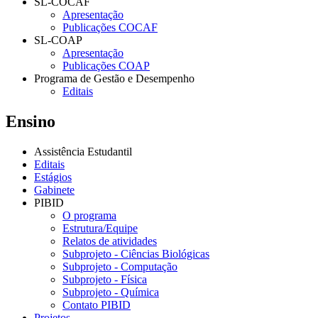
SL-COCAF
Apresentação
Publicações COCAF
SL-COAP
Apresentação
Publicações COAP
Programa de Gestão e Desempenho
Editais
Ensino
Assistência Estudantil
Editais
Estágios
Gabinete
PIBID
O programa
Estrutura/Equipe
Relatos de atividades
Subprojeto - Ciências Biológicas
Subprojeto - Computação
Subprojeto - Física
Subprojeto - Química
Contato PIBID
Projetos