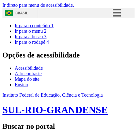
Ir direto para menu de acessibilidade.
BRASIL
Simplifique!
Ir para o conteúdo
1
Ir para o menu
2
Comunica BR
Ir para a busca
3
Ir para o rodapé
4
Participe
Acesso à informação
Opções de acessibilidade
Legislação
Acessibilidade
Canais
Alto contraste
Mapa do site
Ensino
Instituto Federal de Educação, Ciência e Tecnologia
SUL-RIO-GRANDENSE
Buscar no portal