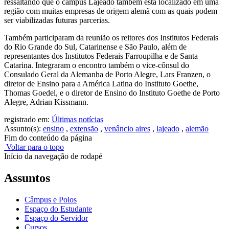
ressaltando que o câmpus Lajeado também está localizado em uma
região com muitas empresas de origem alemã com as quais podem
ser viabilizadas futuras parcerias.
Também participaram da reunião os reitores dos Institutos Federais
do Rio Grande do Sul, Catarinense e São Paulo, além de
representantes dos Institutos Federais Farroupilha e de Santa
Catarina. Integraram o encontro também o vice-cônsul do
Consulado Geral da Alemanha de Porto Alegre, Lars Franzen, o
diretor de Ensino para a América Latina do Instituto Goethe,
Thomas Goedel, e o diretor de Ensino do Instituto Goethe de Porto
Alegre, Adrian Kissmann.
registrado em:
Últimas notícias
Assunto(s):
ensino
,
extensão
,
venâncio aires
,
lajeado
,
alemão
Fim do conteúdo da página
Voltar para o topo
Início da navegação de rodapé
Assuntos
Câmpus e Polos
Espaço do Estudante
Espaço do Servidor
Cursos