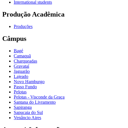
International students
Produção Acadêmica
Produções
Câmpus
Bagé
Camaquã
Charqueadas
Gravataí
Jaguarão
Lajeado
Novo Hamburgo
Passo Fundo
Pelotas
Pelotas - Visconde da Graça
Santana do Livramento
Sapiranga
Sapucaia do Sul
Venâncio Aires