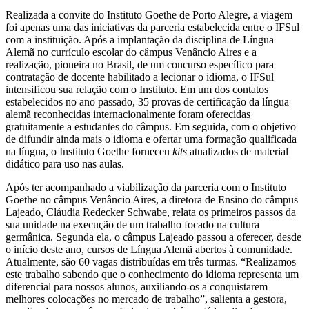
Realizada a convite do Instituto Goethe de Porto Alegre, a viagem
foi apenas uma das iniciativas da parceria estabelecida entre o IFSul
com a instituição. Após a implantação da disciplina de Língua
Alemã no currículo escolar do câmpus Venâncio Aires e a
realização, pioneira no Brasil, de um concurso específico para
contratação de docente habilitado a lecionar o idioma, o IFSul
intensificou sua relação com o Instituto. Em um dos contatos
estabelecidos no ano passado, 35 provas de certificação da língua
alemã reconhecidas internacionalmente foram oferecidas
gratuitamente a estudantes do câmpus. Em seguida, com o objetivo
de difundir ainda mais o idioma e ofertar uma formação qualificada
na língua, o Instituto Goethe forneceu
kits
atualizados de material
didático para uso nas aulas.
Após ter acompanhado a viabilização da parceria com o Instituto
Goethe no câmpus Venâncio Aires, a diretora de Ensino do câmpus
Lajeado, Cláudia Redecker Schwabe, relata os primeiros passos da
sua unidade na execução de um trabalho focado na cultura
germânica. Segunda ela, o câmpus Lajeado passou a oferecer, desde
o início deste ano, cursos de Língua Alemã abertos à comunidade.
Atualmente, são 60 vagas distribuídas em três turmas. “Realizamos
este trabalho sabendo que o conhecimento do idioma representa um
diferencial para nossos alunos, auxiliando-os a conquistarem
melhores colocações no mercado de trabalho”, salienta a gestora,