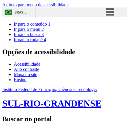
Ir direto para menu de acessibilidade.
BRASIL
Simplifique!
Ir para o conteúdo
1
Ir para o menu
2
Comunica BR
Ir para a busca
3
Ir para o rodapé
4
Participe
Acesso à informação
Opções de acessibilidade
Legislação
Acessibilidade
Canais
Alto contraste
Mapa do site
Ensino
Instituto Federal de Educação, Ciência e Tecnologia
SUL-RIO-GRANDENSE
Buscar no portal