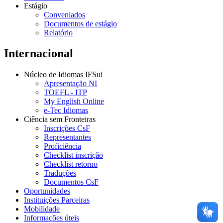
Estágio
Conveniados
Documentos de estágio
Relatório
Internacional
Núcleo de Idiomas IFSul
Apresentação NI
TOEFL - ITP
My English Online
e-Tec Idiomas
Ciência sem Fronteiras
Inscrições CsF
Representantes
Proficiência
Checklist inscrição
Checklist retorno
Traduções
Documentos CsF
Oportunidades
Instituições Parceiras
Mobilidade
Informações úteis