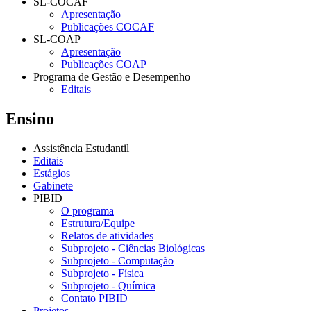
SL-COCAF
Apresentação
Publicações COCAF
SL-COAP
Apresentação
Publicações COAP
Programa de Gestão e Desempenho
Editais
Ensino
Assistência Estudantil
Editais
Estágios
Gabinete
PIBID
O programa
Estrutura/Equipe
Relatos de atividades
Subprojeto - Ciências Biológicas
Subprojeto - Computação
Subprojeto - Física
Subprojeto - Química
Contato PIBID
Projetos