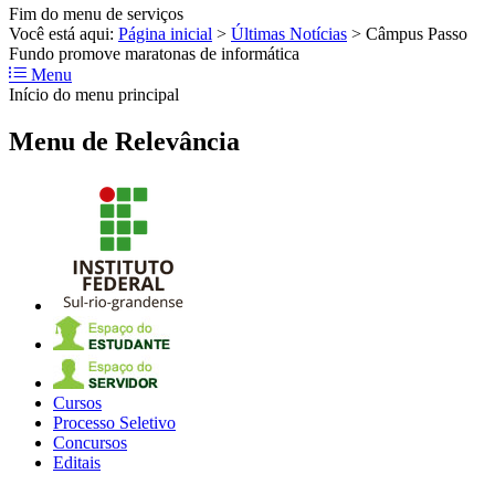
Fim do menu de serviços
Você está aqui:
Página inicial
>
Últimas Notícias
>
Câmpus Passo
Fundo promove maratonas de informática
Menu
Início do menu principal
Menu de Relevância
Cursos
Processo Seletivo
Concursos
Editais