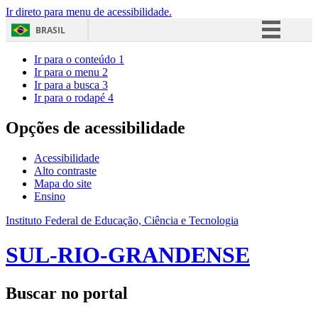
Ir direto para menu de acessibilidade.
BRASIL
Simplifique!
Ir para o conteúdo
1
Ir para o menu
2
Comunica BR
Ir para a busca
3
Ir para o rodapé
4
Participe
Acesso à informação
Opções de acessibilidade
Legislação
Acessibilidade
Canais
Alto contraste
Mapa do site
Ensino
Instituto Federal de Educação, Ciência e Tecnologia
SUL-RIO-GRANDENSE
Buscar no portal