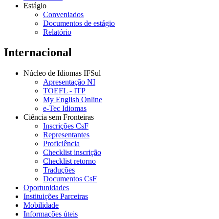
Estágio
Conveniados
Documentos de estágio
Relatório
Internacional
Núcleo de Idiomas IFSul
Apresentação NI
TOEFL - ITP
My English Online
e-Tec Idiomas
Ciência sem Fronteiras
Inscrições CsF
Representantes
Proficiência
Checklist inscrição
Checklist retorno
Traduções
Documentos CsF
Oportunidades
Instituições Parceiras
Mobilidade
Informações úteis