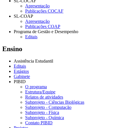
SL-COCAF
Apresentação
Publicações COCAF
SL-COAP
Apresentação
Publicações COAP
Programa de Gestão e Desempenho
Editais
Ensino
Assistência Estudantil
Editais
Estágios
Gabinete
PIBID
O programa
Estrutura/Equipe
Relatos de atividades
Subprojeto - Ciências Biológicas
Subprojeto - Computação
Subprojeto - Física
Subprojeto - Química
Contato PIBID
Projetos