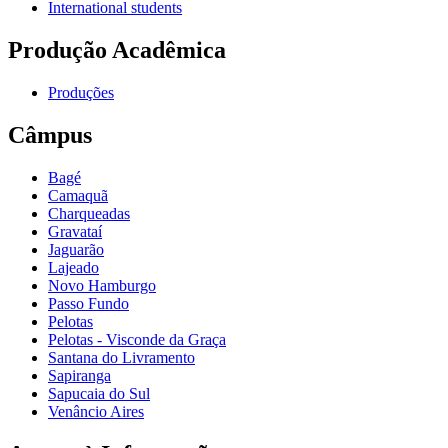
International students
Produção Acadêmica
Produções
Câmpus
Bagé
Camaquã
Charqueadas
Gravataí
Jaguarão
Lajeado
Novo Hamburgo
Passo Fundo
Pelotas
Pelotas - Visconde da Graça
Santana do Livramento
Sapiranga
Sapucaia do Sul
Venâncio Aires