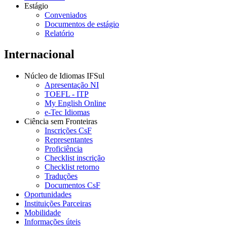
Estágio
Conveniados
Documentos de estágio
Relatório
Internacional
Núcleo de Idiomas IFSul
Apresentação NI
TOEFL - ITP
My English Online
e-Tec Idiomas
Ciência sem Fronteiras
Inscrições CsF
Representantes
Proficiência
Checklist inscrição
Checklist retorno
Traduções
Documentos CsF
Oportunidades
Instituições Parceiras
Mobilidade
Informações úteis