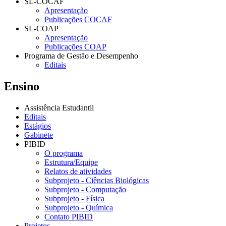
SL-COCAF
Apresentação
Publicações COCAF
SL-COAP
Apresentação
Publicações COAP
Programa de Gestão e Desempenho
Editais
Ensino
Assistência Estudantil
Editais
Estágios
Gabinete
PIBID
O programa
Estrutura/Equipe
Relatos de atividades
Subprojeto - Ciências Biológicas
Subprojeto - Computação
Subprojeto - Física
Subprojeto - Química
Contato PIBID
Projetos