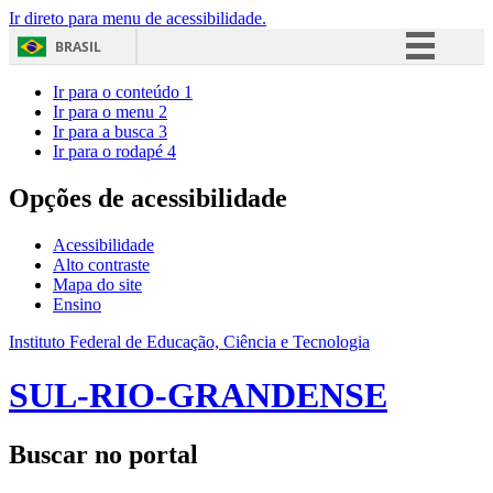
Ir direto para menu de acessibilidade.
BRASIL
Simplifique!
Ir para o conteúdo
1
Ir para o menu
2
Comunica BR
Ir para a busca
3
Ir para o rodapé
4
Participe
Acesso à informação
Opções de acessibilidade
Legislação
Acessibilidade
Canais
Alto contraste
Mapa do site
Ensino
Instituto Federal de Educação, Ciência e Tecnologia
SUL-RIO-GRANDENSE
Buscar no portal