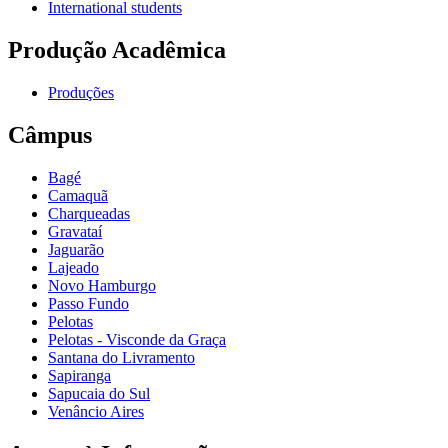
International students
Produção Acadêmica
Produções
Câmpus
Bagé
Camaquã
Charqueadas
Gravataí
Jaguarão
Lajeado
Novo Hamburgo
Passo Fundo
Pelotas
Pelotas - Visconde da Graça
Santana do Livramento
Sapiranga
Sapucaia do Sul
Venâncio Aires