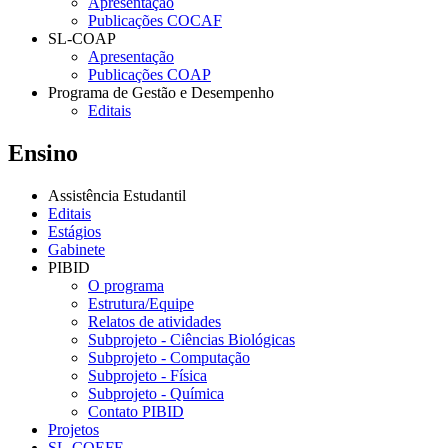
Apresentação
Publicações COCAF
SL-COAP
Apresentação
Publicações COAP
Programa de Gestão e Desempenho
Editais
Ensino
Assistência Estudantil
Editais
Estágios
Gabinete
PIBID
O programa
Estrutura/Equipe
Relatos de atividades
Subprojeto - Ciências Biológicas
Subprojeto - Computação
Subprojeto - Física
Subprojeto - Química
Contato PIBID
Projetos
SL-COEFE