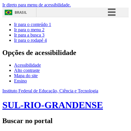
Ir direto para menu de acessibilidade.
BRASIL
Simplifique!
Ir para o conteúdo
1
Ir para o menu
2
Comunica BR
Ir para a busca
3
Ir para o rodapé
4
Participe
Acesso à informação
Opções de acessibilidade
Legislação
Acessibilidade
Canais
Alto contraste
Mapa do site
Ensino
Instituto Federal de Educação, Ciência e Tecnologia
SUL-RIO-GRANDENSE
Buscar no portal