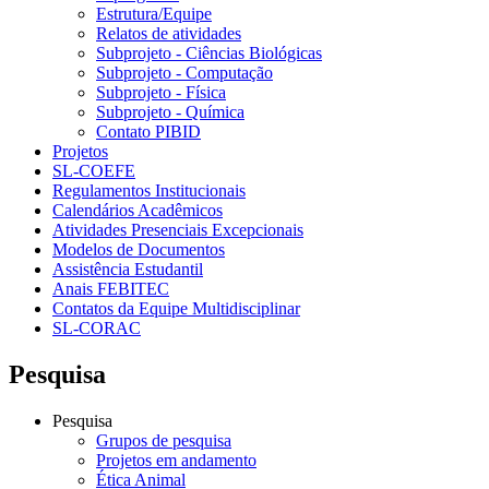
Estrutura/Equipe
Relatos de atividades
Subprojeto - Ciências Biológicas
Subprojeto - Computação
Subprojeto - Física
Subprojeto - Química
Contato PIBID
Projetos
SL-COEFE
Regulamentos Institucionais
Calendários Acadêmicos
Atividades Presenciais Excepcionais
Modelos de Documentos
Assistência Estudantil
Anais FEBITEC
Contatos da Equipe Multidisciplinar
SL-CORAC
Pesquisa
Pesquisa
Grupos de pesquisa
Projetos em andamento
Ética Animal