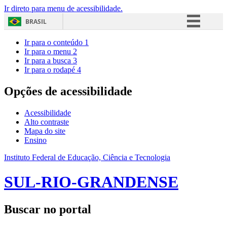
Ir direto para menu de acessibilidade.
BRASIL
Simplifique!
Ir para o conteúdo
1
Ir para o menu
2
Comunica BR
Ir para a busca
3
Ir para o rodapé
4
Participe
Acesso à informação
Opções de acessibilidade
Legislação
Acessibilidade
Canais
Alto contraste
Mapa do site
Ensino
Instituto Federal de Educação, Ciência e Tecnologia
SUL-RIO-GRANDENSE
Buscar no portal