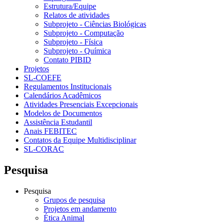
Estrutura/Equipe
Relatos de atividades
Subprojeto - Ciências Biológicas
Subprojeto - Computação
Subprojeto - Física
Subprojeto - Química
Contato PIBID
Projetos
SL-COEFE
Regulamentos Institucionais
Calendários Acadêmicos
Atividades Presenciais Excepcionais
Modelos de Documentos
Assistência Estudantil
Anais FEBITEC
Contatos da Equipe Multidisciplinar
SL-CORAC
Pesquisa
Pesquisa
Grupos de pesquisa
Projetos em andamento
Ética Animal