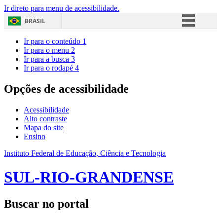
Ir direto para menu de acessibilidade.
BRASIL
Simplifique!
Ir para o conteúdo
1
Ir para o menu
2
Comunica BR
Ir para a busca
3
Ir para o rodapé
4
Participe
Acesso à informação
Opções de acessibilidade
Legislação
Acessibilidade
Canais
Alto contraste
Mapa do site
Ensino
Instituto Federal de Educação, Ciência e Tecnologia
SUL-RIO-GRANDENSE
Buscar no portal