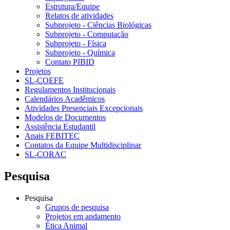
Estrutura/Equipe
Relatos de atividades
Subprojeto - Ciências Biológicas
Subprojeto - Computação
Subprojeto - Física
Subprojeto - Química
Contato PIBID
Projetos
SL-COEFE
Regulamentos Institucionais
Calendários Acadêmicos
Atividades Presenciais Excepcionais
Modelos de Documentos
Assistência Estudantil
Anais FEBITEC
Contatos da Equipe Multidisciplinar
SL-CORAC
Pesquisa
Pesquisa
Grupos de pesquisa
Projetos em andamento
Ética Animal