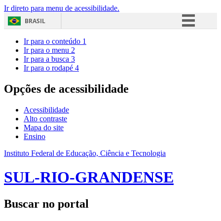
Ir direto para menu de acessibilidade.
BRASIL
Simplifique!
Ir para o conteúdo
1
Ir para o menu
2
Comunica BR
Ir para a busca
3
Ir para o rodapé
4
Participe
Acesso à informação
Opções de acessibilidade
Legislação
Acessibilidade
Canais
Alto contraste
Mapa do site
Ensino
Instituto Federal de Educação, Ciência e Tecnologia
SUL-RIO-GRANDENSE
Buscar no portal